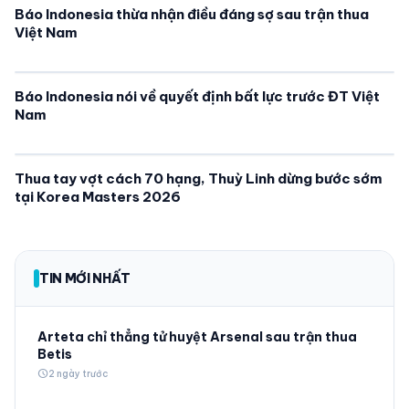
Báo Indonesia thừa nhận điều đáng sợ sau trận thua
Việt Nam
Báo Indonesia nói về quyết định bất lực trước ĐT Việt
Nam
Thua tay vợt cách 70 hạng, Thuỳ Linh dừng bước sớm
tại Korea Masters 2026
TIN MỚI NHẤT
Arteta chỉ thẳng tử huyệt Arsenal sau trận thua
Betis
schedule
2 ngày trước