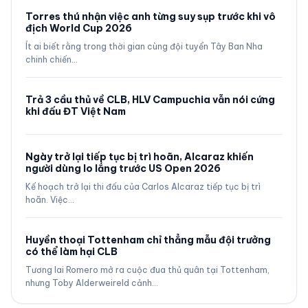
Torres thú nhận việc anh từng suy sụp trước khi vô
địch World Cup 2026
Ít ai biết rằng trong thời gian cùng đội tuyển Tây Ban Nha
chinh chiến…
Trả 3 cầu thủ về CLB, HLV Campuchia vẫn nói cứng
khi đấu ĐT Việt Nam
Ngày trở lại tiếp tục bị trì hoãn, Alcaraz khiến
người dùng lo lắng trước US Open 2026
Kế hoạch trở lại thi đấu của Carlos Alcaraz tiếp tục bị trì
hoãn. Việc…
Huyền thoại Tottenham chỉ thẳng mẫu đội trưởng
có thể làm hại CLB
Tương lai Romero mở ra cuộc đua thủ quân tại Tottenham,
nhưng Toby Alderweireld cảnh…