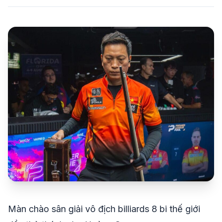
share
mail
© 2026 TT24H
Màn chào sân giải vô địch billiards 8 bi thế giới