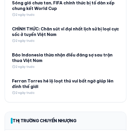
Sóng gió chưa tan, FIFA chính thức bị tố dàn xếp
chung kết World Cup
schedule
2 ngày trước
CHÍNH THỨC: Chân sút vĩ đại nhất lịch sử bị loại cực
sốc ở tuyển Việt Nam
schedule
2 ngày trước
Báo Indonesia thừa nhận điều đáng sợ sau trận
thua Việt Nam
schedule
2 ngày trước
Ferran Torres hé lộ loạt thú vui bất ngờ giúp lên
đỉnh thế giới
schedule
2 ngày trước
THỊ TRƯỜNG CHUYỂN NHƯỢNG