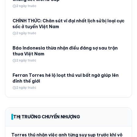
schedule
2 ngày trước
CHÍNH THỨC: Chân sút vĩ đại nhất lịch sử bị loại cực
sốc ở tuyển Việt Nam
schedule
2 ngày trước
Báo Indonesia thừa nhận điều đáng sợ sau trận
thua Việt Nam
schedule
2 ngày trước
Ferran Torres hé lộ loạt thú vui bất ngờ giúp lên
đỉnh thế giới
schedule
2 ngày trước
THỊ TRƯỜNG CHUYỂN NHƯỢNG
Torres thú nhận việc anh từng suy sụp trước khi vô