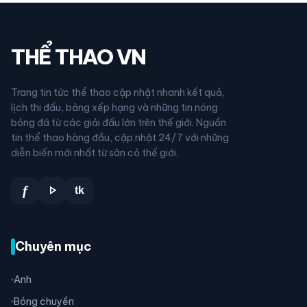
THỂ THAO VN
Trang tin tức thể thao cập nhật nhanh kết quả,
lịch thi đấu, bảng xếp hạng và những tin nóng
bóng đá từ các giải đấu lớn trên thế giới. Nguồn
tin thể thao hàng đầu, cập nhật 24/7 với những
diễn biến mới nhất từ sân cỏ thế giới.
play_arrow
f
tk
Chuyên mục
Anh
Bóng chuyền