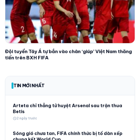
Đội tuyển Tây Á tự bắn vào chân ‘giúp’ Việt Nam thăng
tiến trên BXH FIFA
TIN MỚI NHẤT
Arteta chỉ thẳng tử huyệt Arsenal sau trận thua
Betis
schedule
2 ngày trước
Sóng gió chưa tan, FIFA chính thức bị tố dàn xếp
chung kết World Cup