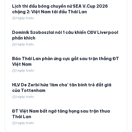
Lịch thi đấu bóng chuyền nữ SEA V.Cup 2026
chặng 2: Việt Nam tái đấu Thái Lan
schedule
1 ngày trước
Dominik Szoboszlai nói 1 câu khiến CĐV Liverpool
phấn khích
schedule
1 ngày trước
Báo Thái Lan phản ứng cực gắt sau trận thắng ĐT
Việt Nam
schedule
1 ngày trước
HLV De Zerbi hứa ‘làm cha’ tân binh trẻ đắt giá
của Tottenham
schedule
1 ngày trước
ĐT Việt Nam bất ngờ tăng hạng sau trận thua
Thái Lan
schedule
1 ngày trước