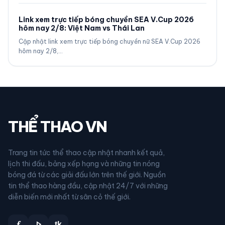
Link xem trực tiếp bóng chuyền SEA V.Cup 2026
hôm nay 2/8: Việt Nam vs Thái Lan
Cập nhật link xem trực tiếp bóng chuyền nữ SEA V.Cup 2026
hôm nay 2/8,…
THỂ THAO VN
Trang tin tức thể thao cập nhật nhanh kết quả,
lịch thi đấu, bảng xếp hạng và những tin nóng
bóng đá từ các giải đấu lớn trên thế giới. Nguồn
tin thể thao hàng đầu, cập nhật 24/7 với những
diễn biến mới nhất từ sân cỏ thế giới.
play_arrow
f
tk