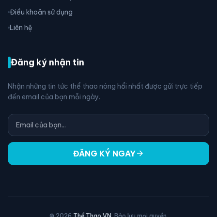
Điều khoản sử dụng
Liên hệ
Đăng ký nhận tin
Nhận những tin tức thể thao nóng hổi nhất được gửi trực tiếp
đến email của bạn mỗi ngày.
arrow_forward
ĐĂNG KÝ NGAY
© 2026
Thể Thao VN
. Bảo lưu mọi quyền.