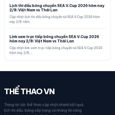
Lịch thi đấu bóng chuyền SEA V.Cup 2026 hôm nay
2/8: Việt Nam vs Thái Lan
Cập nhật lịch thi đấu bóng chuyền nữ SEA V.Cup 2026 hôm
nay 2/8, tâm…
Link xem trực tiếp bóng chuyền SEA V.Cup 2026
hôm nay 2/8: Việt Nam vs Thái Lan
Cập nhật link xem trực tiếp bóng chuyền nữ SEA V.Cup 2026
hôm nay 2/8,…
THỂ THAO VN
Trang tin tức thể thao cập nhật nhanh kết quả,
lịch thi đấu, bảng xếp hạng và những tin nóng