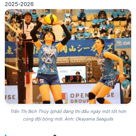
2025-2026
Trần Thị Bích Thủy (phải) đang thi đấu ngày một tốt hơn
cùng đội bóng mới. Ảnh: Okayama Seagulls