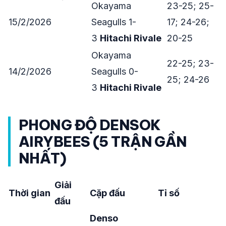
Okayama
23-25; 25-
15/2/2026
Seagulls 1-
17; 24-26;
3
Hitachi Rivale
20-25
Okayama
22-25; 23-
14/2/2026
Seagulls 0-
25; 24-26
3
Hitachi Rivale
PHONG ĐỘ DENSOK
AIRYBEES (5 TRẬN GẦN
NHẤT)
Giải
Thời gian
Cặp đấu
Tỉ số
đấu
Denso