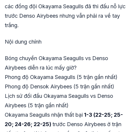
các đồng đội Okayama Seagulls đã thi đấu nỗ lực
trước Denso Airybees nhưng vẫn phải ra về tay
trắng.
Nội dung chính
Bóng chuyền Okayama Seagulls vs Denso
Airybees diễn ra lúc mấy giờ?
Phong độ Okayama Seagulls (5 trận gần nhất)
Phong độ Densok Airybees (5 trận gần nhất)
Lịch sử đối đầu Okayama Seagulls vs Denso
Airybees (5 trận gần nhất)
Okayama Seagulls nhận thất bại
1-3 (22-25; 25-
20; 24-26; 22-25)
trước Denso Airybees ở trận