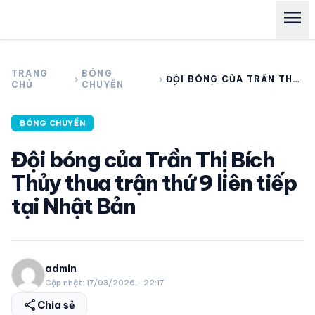
menu
search
TRANG
BÓNG
chevron_right
chevron_right
ĐỘI BÓNG CỦA TRẦN THỊ
CHỦ
CHUYỀN
BÍCH THỦY THUA TRẬN
THỨ 9 LIÊN TIẾP TẠI
NHẬT BẢN
expand_more
CÁC GIẢI NGOẠI HẠNG
BÓNG CHUYỀN
Đội bóng của Trần Thị Bích
expand_more
THỂ THAO TRONG NƯỚC
Thủy thua trận thứ 9 liên tiếp
tại Nhật Bản
expand_more
THỂ THAO
VIDEO
admin
Cập nhật: 17/03/2026 - 22:17
LỊCH THI ĐẤU
share
Chia sẻ