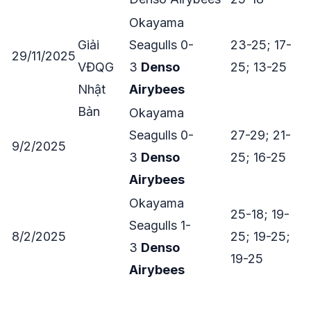
Okayama
Giải
Seagulls 0-
23-25; 17-
29/11/2025
VĐQG
3
Denso
25; 13-25
Nhật
Airybees
Bản
Okayama
Seagulls 0-
27-29; 21-
9/2/2025
3
Denso
25; 16-25
Airybees
Okayama
25-18; 19-
Seagulls 1-
8/2/2025
25; 19-25;
3
Denso
19-25
Airybees