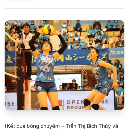
share
mail
© 2026 TT24H
(Kết quả bóng chuyền) – Trần Thị Bích Thủy và