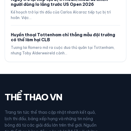
người dùng lo lắng trước US Open 2026
Kế hoạch trở lại thi đấu của Carlos Alcaraz tiếp tục bị trì
hoãn. Việc…
Huyền thoại Tottenham chỉ thẳng mẫu đội trưởng
có thể làm hại CLB
Tương lai Romero mở ra cuộc đua thủ quân tại Tottenham,
nhưng Toby Alderweireld cảnh…
THỂ THAO VN
Trang tin tức thể thao cập nhật nhanh kết quả,
lịch thi đấu, bảng xếp hạng và những tin nóng
bóng đá từ các giải đấu lớn trên thế giới. Nguồn