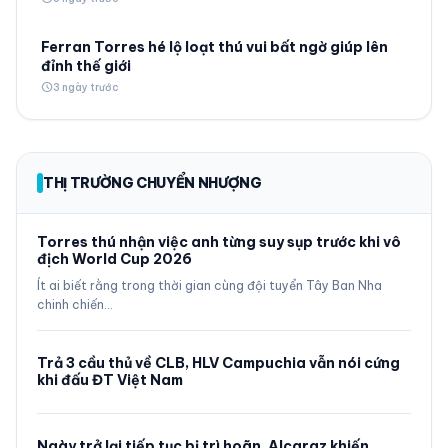
Ferran Torres hé lộ loạt thú vui bất ngờ giúp lên
đỉnh thế giới
schedule
3 ngày trước
THỊ TRƯỜNG CHUYỂN NHƯỢNG
Torres thú nhận việc anh từng suy sụp trước khi vô
địch World Cup 2026
Ít ai biết rằng trong thời gian cùng đội tuyển Tây Ban Nha
chinh chiến…
Trả 3 cầu thủ về CLB, HLV Campuchia vẫn nói cứng
khi đấu ĐT Việt Nam
Ngày trở lại tiếp tục bị trì hoãn, Alcaraz khiến