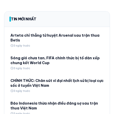
TIN MỚI NHẤT
Arteta chỉ thẳng tử huyệt Arsenal sau trận thua
Betis
schedule
3 ngày trước
Sóng gió chưa tan, FIFA chính thức bị tố dàn xếp
chung kết World Cup
schedule
3 ngày trước
CHÍNH THỨC: Chân sút vĩ đại nhất lịch sử bị loại cực
sốc ở tuyển Việt Nam
schedule
3 ngày trước
Báo Indonesia thừa nhận điều đáng sợ sau trận
thua Việt Nam
schedule
3 ngày trước