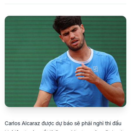
share
mail
© 2026 TT24H
Carlos Alcaraz được dự báo sẽ phải nghỉ thi đấu