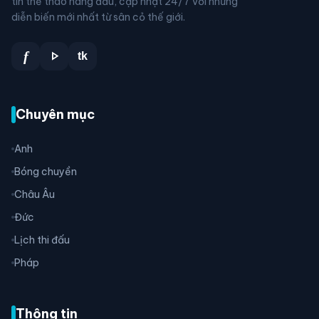
tin thể thao hàng đầu, cập nhật 24/7 với những
diễn biến mới nhất từ sân cỏ thế giới.
play_arrow
f
tk
Chuyên mục
Anh
Bóng chuyền
Châu Âu
Đức
Lịch thi đấu
Pháp
Thông tin