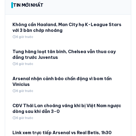
TIN MỚI NHẤT
Không cần Haaland, Man City hạ K-League Stars
với 3 bàn chớp nhoáng
schedule
6 giờ trước
Tung hàng loạt tân binh, Chelsea vẫn thua cay
đắng trước Juventus
schedule
6 giờ trước
Arsenal nhận cảnh báo chấn động vì bom tấn
Vinicius
schedule
6 giờ trước
CĐV Thái Lan choáng váng khi bị Việt Nam ngược
dòng sau khi dẫn 3-0
schedule
6 giờ trước
Link xem trực tiếp Arsenal vs Real Betis, 1h30