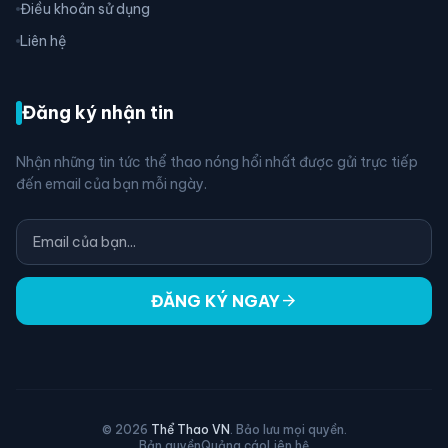
Điều khoản sử dụng
Liên hệ
Đăng ký nhận tin
Nhận những tin tức thể thao nóng hổi nhất được gửi trực tiếp
đến email của bạn mỗi ngày.
arrow_forward
ĐĂNG KÝ NGAY
© 2026
Thể Thao VN
. Bảo lưu mọi quyền.
Bản quyền
Quảng cáo
Liên hệ