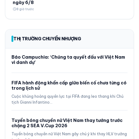
ngày 6/8
schedule
8 giờ trước
THỊ TRƯỜNG CHUYỂN NHƯỢNG
Báo Campuchia: ‘Chúng ta quyết đấu với Việt Nam
vì danh dự’
FIFA hành động khẩn cấp giữa biến cố chưa từng có
trong lịch sử
Cuộc khủng hoảng quyền lực tại FIFA đang leo thang khi Chủ
tịch Gianni Infantino…
Tuyển bóng chuyền nữ Việt Nam thay tướng trước
chặng 2 SEA V.Cup 2026
Tuyển bóng chuyền nữ Việt Nam gây chú ý khi thay HLV trưởng