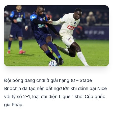
share
mail
© 2026 TT24H
Đội bóng đang chơi ở giải hạng tư – Stade
Briochin đã tạo nên bất ngờ lớn khi đánh bại Nice
với tỷ số 2-1, loại đại diện Ligue 1 khỏi Cúp quốc
gia Pháp.