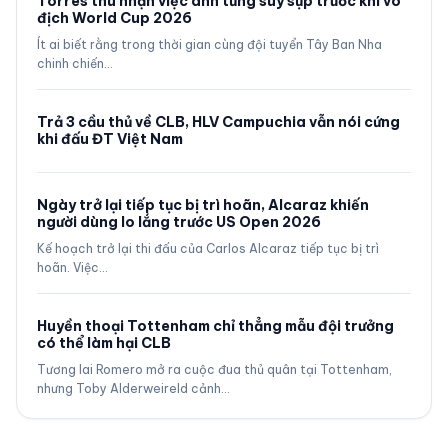
Torres thú nhận việc anh từng suy sụp trước khi vô
địch World Cup 2026
Ít ai biết rằng trong thời gian cùng đội tuyển Tây Ban Nha
chinh chiến…
Trả 3 cầu thủ về CLB, HLV Campuchia vẫn nói cứng
khi đấu ĐT Việt Nam
Ngày trở lại tiếp tục bị trì hoãn, Alcaraz khiến
người dùng lo lắng trước US Open 2026
Kế hoạch trở lại thi đấu của Carlos Alcaraz tiếp tục bị trì
hoãn. Việc…
Huyền thoại Tottenham chỉ thẳng mẫu đội trưởng
có thể làm hại CLB
Tương lai Romero mở ra cuộc đua thủ quân tại Tottenham,
nhưng Toby Alderweireld cảnh…