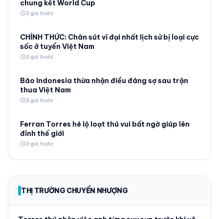
chung kết World Cup
schedule
3 giờ trước
CHÍNH THỨC: Chân sút vĩ đại nhất lịch sử bị loại cực
sốc ở tuyển Việt Nam
schedule
3 giờ trước
Báo Indonesia thừa nhận điều đáng sợ sau trận
thua Việt Nam
schedule
3 giờ trước
Ferran Torres hé lộ loạt thú vui bất ngờ giúp lên
đỉnh thế giới
schedule
3 giờ trước
THỊ TRƯỜNG CHUYỂN NHƯỢNG