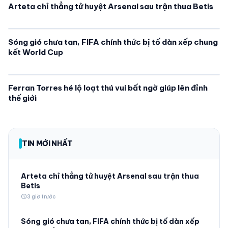
Arteta chỉ thẳng tử huyệt Arsenal sau trận thua Betis
Sóng gió chưa tan, FIFA chính thức bị tố dàn xếp chung
kết World Cup
Ferran Torres hé lộ loạt thú vui bất ngờ giúp lên đỉnh
thế giới
TIN MỚI NHẤT
Arteta chỉ thẳng tử huyệt Arsenal sau trận thua
Betis
schedule
3 giờ trước
Sóng gió chưa tan, FIFA chính thức bị tố dàn xếp