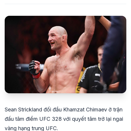
share
mail
© 2026 TT24H
Sean Strickland đối đầu Khamzat Chimaev ở trận
đấu tâm điểm UFC 328 với quyết tâm trở lại ngai
vàng hạng trung UFC.