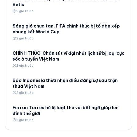
Betis
schedule
2 giờ trước
Sóng gió chưa tan, FIFA chính thức bị tố dàn xếp
chung kết World Cup
schedule
2 giờ trước
CHÍNH THỨC: Chân sút vĩ đại nhất lịch sử bị loại cực
sốc ở tuyển Việt Nam
schedule
2 giờ trước
Báo Indonesia thừa nhận điều đáng sợ sau trận
thua Việt Nam
schedule
2 giờ trước
Ferran Torres hé lộ loạt thú vui bất ngờ giúp lên
đỉnh thế giới
schedule
2 giờ trước