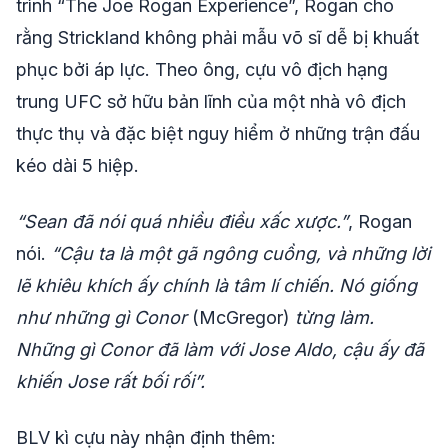
trình “The Joe Rogan Experience”, Rogan cho
rằng Strickland không phải mẫu võ sĩ dễ bị khuất
phục bởi áp lực. Theo ông, cựu vô địch hạng
trung UFC sở hữu bản lĩnh của một nhà vô địch
thực thụ và đặc biệt nguy hiểm ở những trận đấu
kéo dài 5 hiệp.
“Sean đã nói quá nhiều điều xấc xược.”
, Rogan
nói.
“Cậu ta là một gã ngông cuồng, và những lời
lẽ khiêu khích ấy chính là tâm lí chiến. Nó giống
như những gì Conor
(McGregor)
từng làm.
Những gì Conor đã làm với Jose Aldo, cậu ấy đã
khiến Jose rất bối rối”.
BLV kì cựu này nhận định thêm: