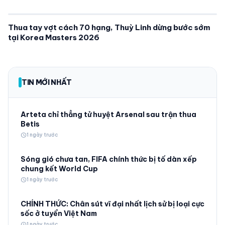
Thua tay vợt cách 70 hạng, Thuỳ Linh dừng bước sớm
tại Korea Masters 2026
TIN MỚI NHẤT
Arteta chỉ thẳng tử huyệt Arsenal sau trận thua
Betis
schedule
1 ngày trước
Sóng gió chưa tan, FIFA chính thức bị tố dàn xếp
chung kết World Cup
schedule
1 ngày trước
CHÍNH THỨC: Chân sút vĩ đại nhất lịch sử bị loại cực
sốc ở tuyển Việt Nam
schedule
1 ngày trước