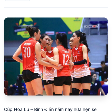
share
mail
© 2026 TT24H
Cúp Hoa Lư – Bình Điền năm nay hứa hẹn sẽ