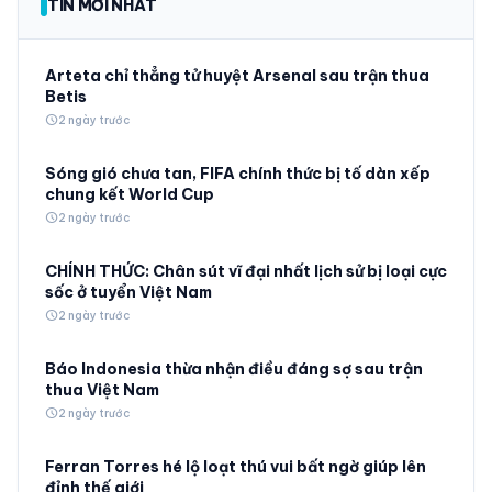
TIN MỚI NHẤT
Arteta chỉ thẳng tử huyệt Arsenal sau trận thua
Betis
schedule
2 ngày trước
Sóng gió chưa tan, FIFA chính thức bị tố dàn xếp
chung kết World Cup
schedule
2 ngày trước
CHÍNH THỨC: Chân sút vĩ đại nhất lịch sử bị loại cực
sốc ở tuyển Việt Nam
schedule
2 ngày trước
Báo Indonesia thừa nhận điều đáng sợ sau trận
thua Việt Nam
schedule
2 ngày trước
Ferran Torres hé lộ loạt thú vui bất ngờ giúp lên
đỉnh thế giới