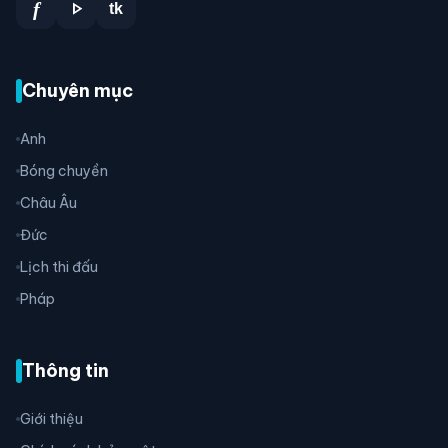
play_arrow
f
tk
Chuyên mục
Anh
Bóng chuyền
Châu Âu
Đức
Lịch thi đấu
Pháp
Thông tin
Giới thiệu