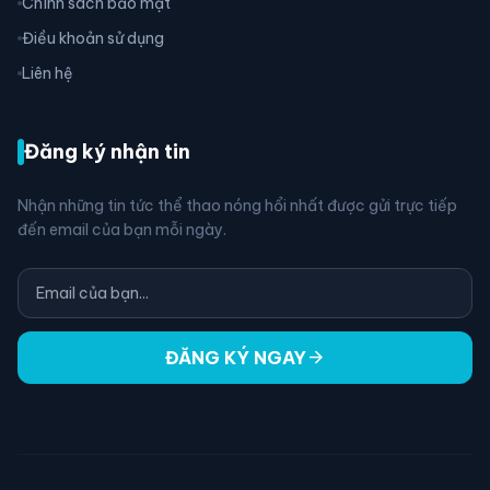
Chính sách bảo mật
Điều khoản sử dụng
Liên hệ
Đăng ký nhận tin
Nhận những tin tức thể thao nóng hổi nhất được gửi trực tiếp
đến email của bạn mỗi ngày.
arrow_forward
ĐĂNG KÝ NGAY