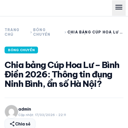
menu
search
TRANG
BÓNG
chevron_right
chevron_right
CHIA BẢNG CÚP HOA LƯ –
CHỦ
CHUYỀN
BÌNH ĐIỀN 2026: THÔNG
TIN ĐỤNG NINH BÌNH, ẨN
SỐ HÀ NỘI?
expand_more
CÁC GIẢI NGOẠI HẠNG
BÓNG CHUYỀN
Chia bảng Cúp Hoa Lư – Bình
expand_more
THỂ THAO TRONG NƯỚC
Điền 2026: Thông tin đụng
Ninh Bình, ẩn số Hà Nội?
expand_more
THỂ THAO
VIDEO
admin
Cập nhật: 17/03/2026 - 22:11
LỊCH THI ĐẤU
share
Chia sẻ