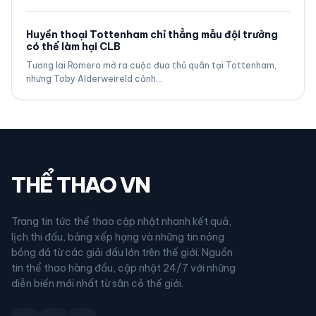
Huyền thoại Tottenham chỉ thẳng mẫu đội trưởng
có thể làm hại CLB
Tương lai Romero mở ra cuộc đua thủ quân tại Tottenham,
nhưng Toby Alderweireld cảnh…
THỂ THAO VN
Trang tin tức thể thao cập nhật nhanh kết quả,
lịch thi đấu, bảng xếp hạng và những tin nóng
bóng đá từ các giải đấu lớn trên thế giới. Nguồn
tin thể thao hàng đầu, cập nhật 24/7 với những
diễn biến mới nhất từ sân cỏ thế giới.