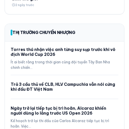
schedule
2 ngày trước
THỊ TRƯỜNG CHUYỂN NHƯỢNG
Torres thú nhận việc anh từng suy sụp trước khi vô
địch World Cup 2026
Ít ai biết rằng trong thời gian cùng đội tuyển Tây Ban Nha
chinh chiến…
Trả 3 cầu thủ về CLB, HLV Campuchia vẫn nói cứng
khi đấu ĐT Việt Nam
Ngày trở lại tiếp tục bị trì hoãn, Alcaraz khiến
người dùng lo lắng trước US Open 2026
Kế hoạch trở lại thi đấu của Carlos Alcaraz tiếp tục bị trì
hoãn. Việc…