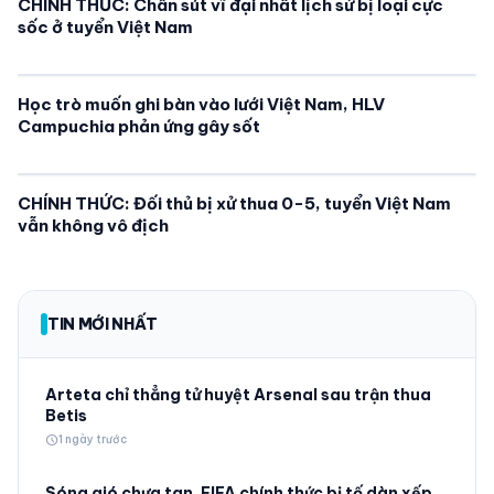
CHÍNH THỨC: Chân sút vĩ đại nhất lịch sử bị loại cực
sốc ở tuyển Việt Nam
Học trò muốn ghi bàn vào lưới Việt Nam, HLV
Campuchia phản ứng gây sốt
CHÍNH THỨC: Đối thủ bị xử thua 0-5, tuyển Việt Nam
vẫn không vô địch
TIN MỚI NHẤT
Arteta chỉ thẳng tử huyệt Arsenal sau trận thua
Betis
schedule
1 ngày trước
Sóng gió chưa tan, FIFA chính thức bị tố dàn xếp