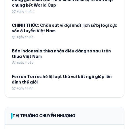
chung kết World Cup
schedule
1 ngày trước
CHÍNH THỨC: Chân sút vĩ đại nhất lịch sử bị loại cực
sốc ở tuyển Việt Nam
schedule
1 ngày trước
Báo Indonesia thừa nhận điều đáng sợ sau trận
thua Việt Nam
schedule
1 ngày trước
Ferran Torres hé lộ loạt thú vui bất ngờ giúp lên
đỉnh thế giới
schedule
1 ngày trước
THỊ TRƯỜNG CHUYỂN NHƯỢNG