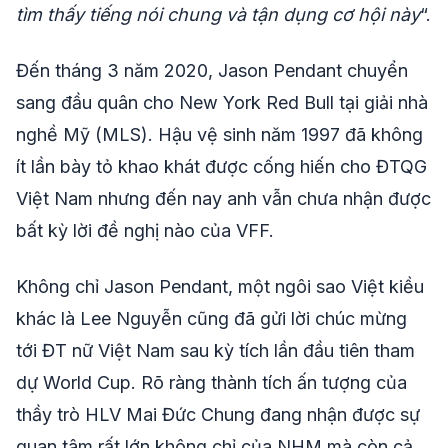
tìm thấy tiếng nói chung và tận dụng cơ hội này
“.
Đến tháng 3 năm 2020, Jason Pendant chuyển
sang đầu quân cho New York Red Bull tại giải nhà
nghề Mỹ (MLS). Hậu vệ sinh năm 1997 đã không
ít lần bày tỏ khao khát được cống hiến cho ĐTQG
Việt Nam nhưng đến nay anh vẫn chưa nhận được
bất kỳ lời đề nghị nào của VFF.
Không chỉ Jason Pendant, một ngôi sao Việt kiều
khác là Lee Nguyễn cũng đã gửi lời chúc mừng
tới ĐT nữ Việt Nam sau kỳ tích lần đầu tiên tham
dự World Cup. Rõ ràng thành tích ấn tượng của
thầy trò HLV Mai Đức Chung đang nhận được sự
quan tâm rất lớn không chỉ của NHM mà còn cả