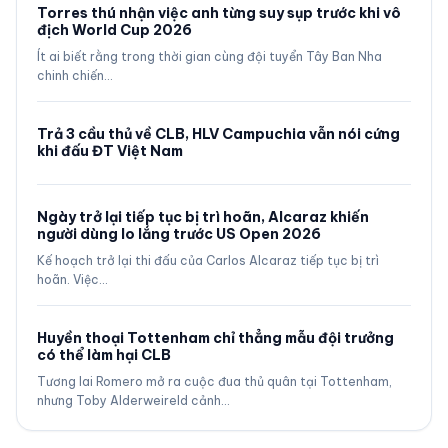
Torres thú nhận việc anh từng suy sụp trước khi vô
địch World Cup 2026
Ít ai biết rằng trong thời gian cùng đội tuyển Tây Ban Nha
chinh chiến…
Trả 3 cầu thủ về CLB, HLV Campuchia vẫn nói cứng
khi đấu ĐT Việt Nam
Ngày trở lại tiếp tục bị trì hoãn, Alcaraz khiến
người dùng lo lắng trước US Open 2026
Kế hoạch trở lại thi đấu của Carlos Alcaraz tiếp tục bị trì
hoãn. Việc…
Huyền thoại Tottenham chỉ thẳng mẫu đội trưởng
có thể làm hại CLB
Tương lai Romero mở ra cuộc đua thủ quân tại Tottenham,
nhưng Toby Alderweireld cảnh…