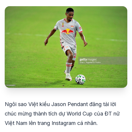
share
mail
© 2026 TT24H
Ngôi sao Việt kiều Jason Pendant đăng tải lời
chúc mừng thành tích dự World Cup của ĐT nữ
Việt Nam lên trang Instagram cá nhân.