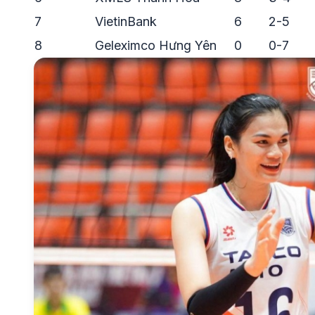
7
VietinBank
6
2-5
8
Geleximco Hưng Yên
0
0-7