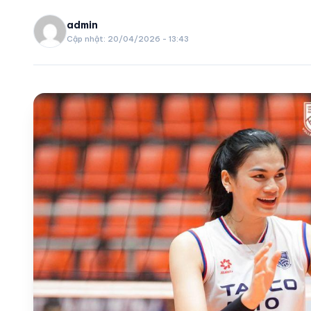
VIDEO
admin
Cập nhật: 20/04/2026 - 13:43
LỊCH THI ĐẤU
share
mail