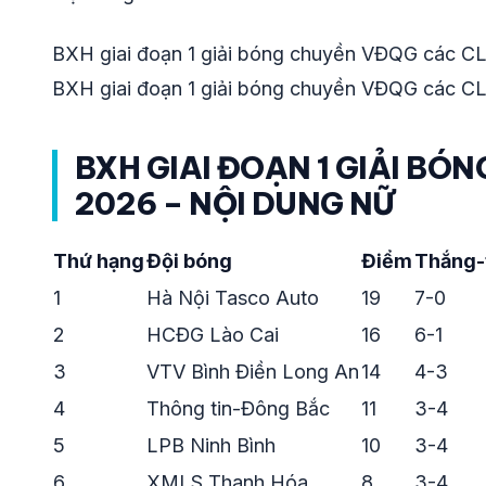
BXH giai đoạn 1 giải bóng chuyền VĐQG các C
BXH giai đoạn 1 giải bóng chuyền VĐQG các C
BXH GIAI ĐOẠN 1 GIẢI BÓ
2026 – NỘI DUNG NỮ
Thứ hạng
Đội bóng
Điểm
Thắng-
1
Hà Nội Tasco Auto
19
7-0
2
HCĐG Lào Cai
16
6-1
3
VTV Bình Điền Long An
14
4-3
4
Thông tin-Đông Bắc
11
3-4
5
LPB Ninh Bình
10
3-4
6
XMLS Thanh Hóa
8
3-4