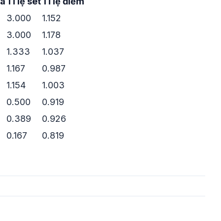
ua
Tỉ lệ set
Tỉ lệ điểm
3.000
1.152
3.000
1.178
1.333
1.037
1.167
0.987
1.154
1.003
0.500
0.919
0.389
0.926
0.167
0.819