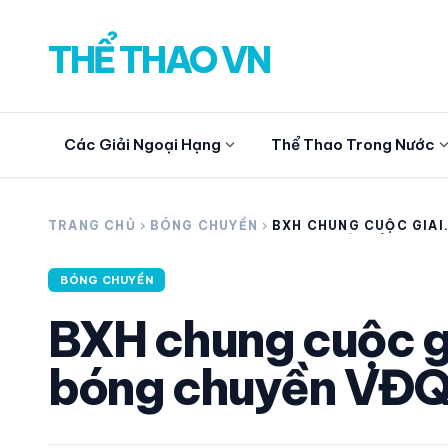
THỂ THAO VN
expand_more
expand_
Các Giải Ngoại Hạng
Thể Thao Trong Nước
search
TRANG CHỦ
chevron_right
BÓNG CHUYỀN
chevron_right
BXH CHUNG CUỘC GIAI
ĐOẠN 1 GIẢI BÓNG
CHUYỀN VĐQG CÁC CL
2026
BÓNG CHUYỀN
CÁC GIẢI NGOẠI HẠNG
BXH chung cuộc gi
THỂ THAO TRONG NƯỚC
bóng chuyền VĐQ
THỂ THAO