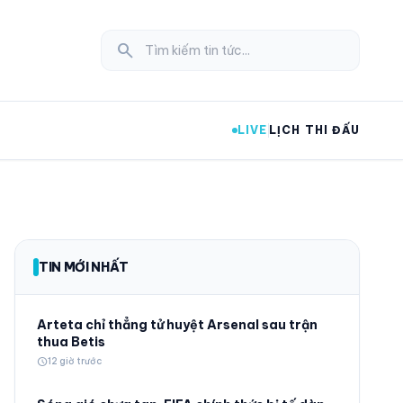
search
LIVE
LỊCH THI ĐẤU
expand_more
TIN MỚI NHẤT
expand_more
Arteta chỉ thẳng tử huyệt Arsenal sau trận
thua Betis
schedule
12 giờ trước
expand_more