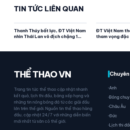
TIN TỨC LIÊN QUAN
Thanh Thúy bất lực, ĐT Việt Nam
ĐT Việt Nam tha
nhìn Thái Lan vô địch chặng 1
tham vọng đặc 
SEA V.Cup
THỂ THAO VN
Chuyên
Anh
Trang tin tức thể thao cập nhật nhanh
kết quả, lịch thi đấu, bảng xếp hạng và
Bóng chuy
những tin nóng bóng đá từ các giải đấu
Châu Âu
lớn trên thế giới. Nguồn tin thể thao hàng
đầu, cập nhật 24/7 với những diễn biến
Đức
mới nhất từ sân cỏ thế giới.
Lịch thi đấ