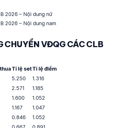
LB 2026 – Nội dung nữ
LB 2026 – Nội dung nam
NG CHUYỀN VĐQG CÁC CLB
thua
Tỉ lệ set
Tỉ lệ điểm
5.250
1.316
2.571
1.185
1.600
1.052
1.167
1.047
0.846
1.052
0.667
0.891