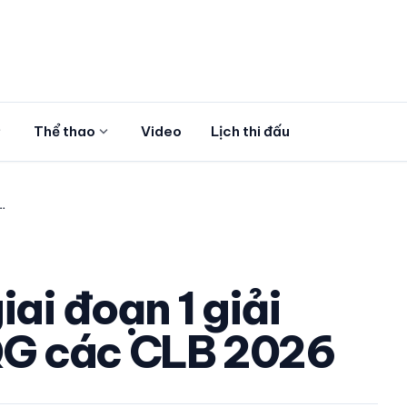
more
expand_more
Thể thao
Video
Lịch thi đấu
B
ai đoạn 1 giải
G các CLB 2026