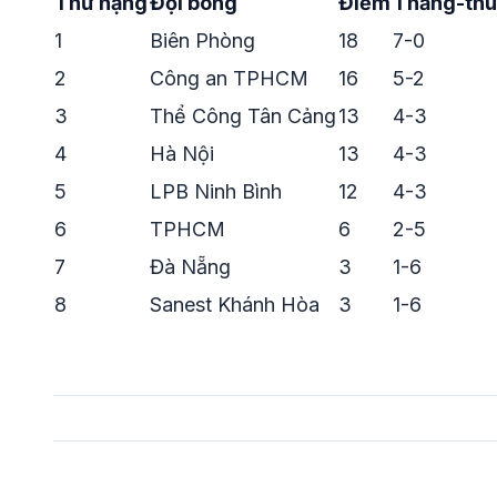
Thứ hạng
Đội bóng
Điểm
Thắng-th
1
Biên Phòng
18
7-0
2
Công an TPHCM
16
5-2
3
Thể Công Tân Cảng
13
4-3
4
Hà Nội
13
4-3
5
LPB Ninh Bình
12
4-3
6
TPHCM
6
2-5
7
Đà Nẵng
3
1-6
8
Sanest Khánh Hòa
3
1-6