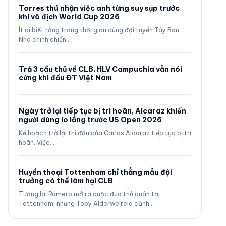
Torres thú nhận việc anh từng suy sụp trước
khi vô địch World Cup 2026
Ít ai biết rằng trong thời gian cùng đội tuyển Tây Ban
Nha chinh chiến…
Trả 3 cầu thủ về CLB, HLV Campuchia vẫn nói
cứng khi đấu ĐT Việt Nam
Ngày trở lại tiếp tục bị trì hoãn, Alcaraz khiến
người dùng lo lắng trước US Open 2026
Kế hoạch trở lại thi đấu của Carlos Alcaraz tiếp tục bị trì
hoãn. Việc…
Huyền thoại Tottenham chỉ thẳng mẫu đội
trưởng có thể làm hại CLB
Tương lai Romero mở ra cuộc đua thủ quân tại
Tottenham, nhưng Toby Alderweireld cảnh…