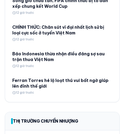
Sóng gió chưa tan, FIFA chính thức bị tố dàn
xếp chung kết World Cup
schedule
12 giờ trước
CHÍNH THỨC: Chân sút vĩ đại nhất lịch sử bị
loại cực sốc ở tuyển Việt Nam
schedule
12 giờ trước
© 2026 TT24H
Báo Indonesia thừa nhận điều đáng sợ sau
trận thua Việt Nam
schedule
12 giờ trước
Ferran Torres hé lộ loạt thú vui bất ngờ giúp
lên đỉnh thế giới
schedule
12 giờ trước
THỊ TRƯỜNG CHUYỂN NHƯỢNG