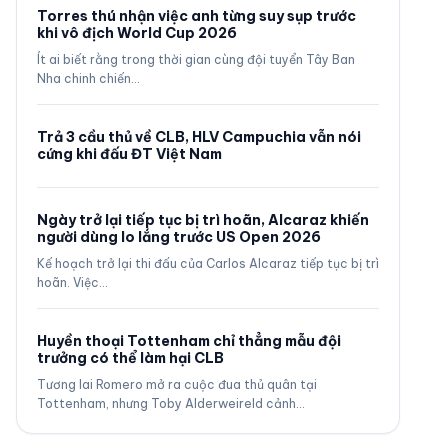
Torres thú nhận việc anh từng suy sụp trước
khi vô địch World Cup 2026
Ít ai biết rằng trong thời gian cùng đội tuyển Tây Ban
Nha chinh chiến…
Trả 3 cầu thủ về CLB, HLV Campuchia vẫn nói
cứng khi đấu ĐT Việt Nam
Ngày trở lại tiếp tục bị trì hoãn, Alcaraz khiến
người dùng lo lắng trước US Open 2026
Kế hoạch trở lại thi đấu của Carlos Alcaraz tiếp tục bị trì
hoãn. Việc…
Huyền thoại Tottenham chỉ thẳng mẫu đội
trưởng có thể làm hại CLB
Tương lai Romero mở ra cuộc đua thủ quân tại
Tottenham, nhưng Toby Alderweireld cảnh…