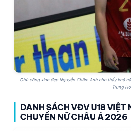
Chủ công xinh đẹp Nguyễn Châm Anh cho thấy khả năng
Trung Ho
DANH SÁCH VĐV U18 VIỆT 
CHUYỀN NỮ CHÂU Á 2026