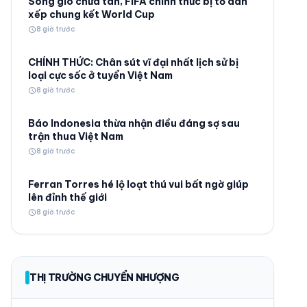
Sóng gió chưa tan, FIFA chính thức bị tố dàn
xếp chung kết World Cup
schedule
8 giờ trước
CHÍNH THỨC: Chân sút vĩ đại nhất lịch sử bị
loại cực sốc ở tuyển Việt Nam
schedule
8 giờ trước
© 2026 TT24H
Báo Indonesia thừa nhận điều đáng sợ sau
trận thua Việt Nam
schedule
8 giờ trước
Ferran Torres hé lộ loạt thú vui bất ngờ giúp
lên đỉnh thế giới
schedule
8 giờ trước
THỊ TRƯỜNG CHUYỂN NHƯỢNG