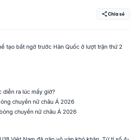
share
Chia sẻ
ể tạo bất ngờ trước Hàn Quốc ở lượt trận thứ 2
diễn ra lúc mấy giờ?
 bóng chuyền nữ châu Á 2026
 bóng chuyền nữ châu Á 2026
U18 Việt Nam đã gặp vô vàn khó khăn. Từ tỉ số 4-