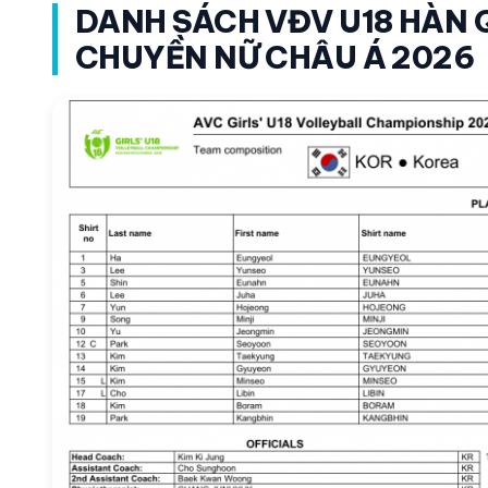
DANH SÁCH VĐV U18 HÀN Q
CHUYỀN NỮ CHÂU Á 2026