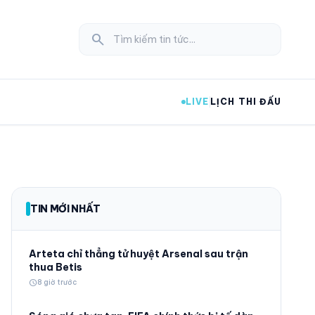
search
LIVE
LỊCH THI ĐẤU
expand_more
TIN MỚI NHẤT
expand_more
Arteta chỉ thẳng tử huyệt Arsenal sau trận
thua Betis
schedule
8 giờ trước
expand_more