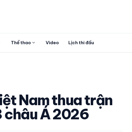
more
expand_more
Thể thao
Video
Lịch thi đấu
iệt Nam thua trận
18 châu Á 2026