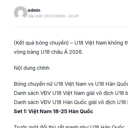
VIDEO
admin
Cập nhật: 03/07/2026 - 20:45
LỊCH THI ĐẤU
share
(Kết quả bóng chuyền) – U18 Việt Nam không th
mail
vòng bảng U18 châu Á 2026.
Nội dung chính
Bóng chuyền nữ U18 Việt Nam vs U18 Hàn Quốc 
Danh sách VĐV U18 Việt Nam giải vô địch U18
Danh sách VĐV U18 Hàn Quốc giải vô địch U18
Set 1: Việt Nam 18-25 Hàn Quốc
Trước một đối thủ rất mạnh như U18 Hàn Quốc, 