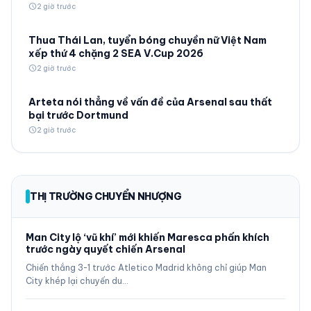
schedule
2 giờ trước
Thua Thái Lan, tuyển bóng chuyền nữ Việt Nam
xếp thứ 4 chặng 2 SEA V.Cup 2026
schedule
2 giờ trước
Arteta nói thẳng về vấn đề của Arsenal sau thất
bại trước Dortmund
schedule
2 giờ trước
THỊ TRƯỜNG CHUYỂN NHƯỢNG
Man City lộ ‘vũ khí’ mới khiến Maresca phấn khích
trước ngày quyết chiến Arsenal
Chiến thắng 3-1 trước Atletico Madrid không chỉ giúp Man
City khép lại chuyến du…