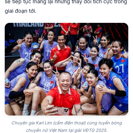
sẽ tiếp tục mang lại những thay đổi tích cực trong
giai đoạn tới.
Chuyên gia Karl Lim (cầm điện thoại) cùng tuyển bóng
chuyền nữ Việt Nam tại giải VĐTG 2025.