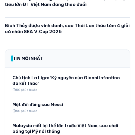
tiêu lớn ĐT Việt Nam đang theo đuổi
Bích Thủy được vinh danh, sao Thái Lan thâu tóm 4 giải
cá nhân SEA V.Cup 2026
TIN MỚI NHẤT
Chủ tịch La Liga: ‘Kỷ nguyên của Gianni Infantino
đã kết thúc’
schedule
50 phút trước
Một đời đứng sau Messi
schedule
50 phút trước
Malaysia mất lợi thế lớn trước Việt Nam, sao chơi
bóng tại Mỹ nói thẳng