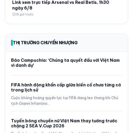
Link xem trực tiếp Arsenal vs Real Betis, 1h30
ngày 6/8
schedule
16 giờ trước
THỊ TRƯỜNG CHUYỂN NHƯỢNG
Báo Campuchia: ‘Chúng ta quyết đấu với Việt Nam
vì danh dự’
FIFA hành động khẩn cấp giữa biến cố chưa từng có
trong lịch sử
Cuộc khủng hoảng quyền lực tại FIFA đang leo thang khi Chủ
tịch Gianni Infantino…
Tuyển bóng chuyền nữ Việt Nam thay tướng trước
chặng 2 SEA V.Cup 2026