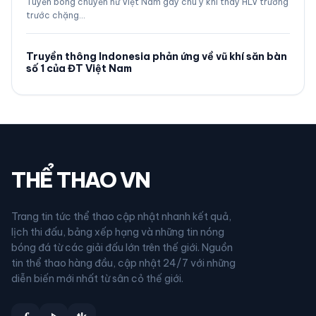
Tuyển bóng chuyền nữ Việt Nam gây chú ý khi thay HLV trưởng
trước chặng…
Truyền thông Indonesia phản ứng về vũ khí săn bàn
số 1 của ĐT Việt Nam
THỂ THAO VN
Trang tin tức thể thao cập nhật nhanh kết quả,
lịch thi đấu, bảng xếp hạng và những tin nóng
bóng đá từ các giải đấu lớn trên thế giới. Nguồn
tin thể thao hàng đầu, cập nhật 24/7 với những
diễn biến mới nhất từ sân cỏ thế giới.