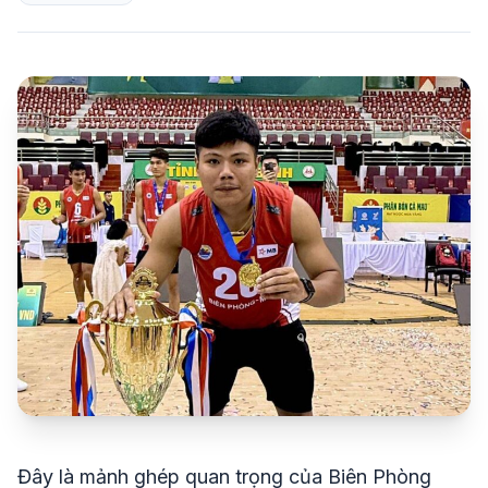
share
mail
© 2026 TT24H
Đây là mảnh ghép quan trọng của Biên Phòng