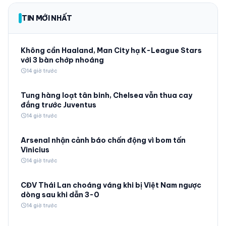
TIN MỚI NHẤT
Không cần Haaland, Man City hạ K-League Stars
với 3 bàn chớp nhoáng
schedule
14 giờ trước
Tung hàng loạt tân binh, Chelsea vẫn thua cay
đắng trước Juventus
schedule
14 giờ trước
Arsenal nhận cảnh báo chấn động vì bom tấn
Vinicius
schedule
14 giờ trước
CĐV Thái Lan choáng váng khi bị Việt Nam ngược
dòng sau khi dẫn 3-0
schedule
14 giờ trước