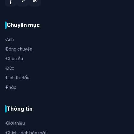
play_arrow
f
tk
Chuyên mục
Anh
Bóng chuyền
Châu Âu
Đức
Lịch thi đấu
Pháp
Thông tin
Giới thiệu
Chính sách bảo mật