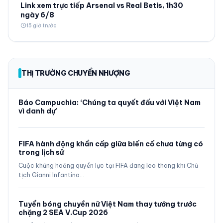
Link xem trực tiếp Arsenal vs Real Betis, 1h30
ngày 6/8
schedule
15 giờ trước
THỊ TRƯỜNG CHUYỂN NHƯỢNG
Báo Campuchia: ‘Chúng ta quyết đấu với Việt Nam
vì danh dự’
FIFA hành động khẩn cấp giữa biến cố chưa từng có
trong lịch sử
Cuộc khủng hoảng quyền lực tại FIFA đang leo thang khi Chủ
tịch Gianni Infantino…
Tuyển bóng chuyền nữ Việt Nam thay tướng trước
chặng 2 SEA V.Cup 2026