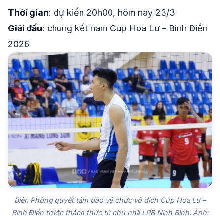
Thời gian
: dự kiến 20h00, hôm nay 23/3
Giải đấu
: chung kết nam Cúp Hoa Lư – Bình Điền
2026
Biên Phòng quyết tâm bảo vệ chức vô địch Cúp Hoa Lư –
Bình Điền trước thách thức từ chủ nhà LPB Ninh Bình. Ảnh: