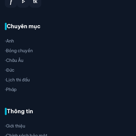
play_arrow
f
tk
Chuyên mục
Anh
Bóng chuyền
Châu Âu
Đức
Lịch thi đấu
Pháp
Thông tin
Giới thiệu
Chính sách bảo mật