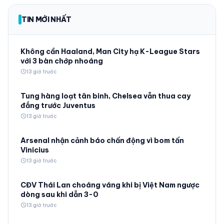
TIN MỚI NHẤT
Không cần Haaland, Man City hạ K-League Stars
với 3 bàn chớp nhoáng
schedule
13 giờ trước
Tung hàng loạt tân binh, Chelsea vẫn thua cay
đắng trước Juventus
schedule
13 giờ trước
Arsenal nhận cảnh báo chấn động vì bom tấn
Vinicius
schedule
13 giờ trước
CĐV Thái Lan choáng váng khi bị Việt Nam ngược
dòng sau khi dẫn 3-0
schedule
13 giờ trước