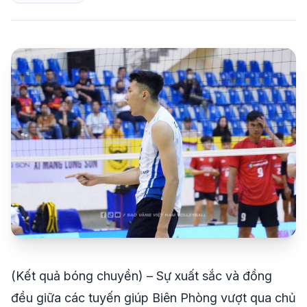
share
mail
© 2026 TT24H
(Kết quả bóng chuyền) – Sự xuất sắc và đồng
đều giữa các tuyến giúp Biên Phòng vượt qua chủ