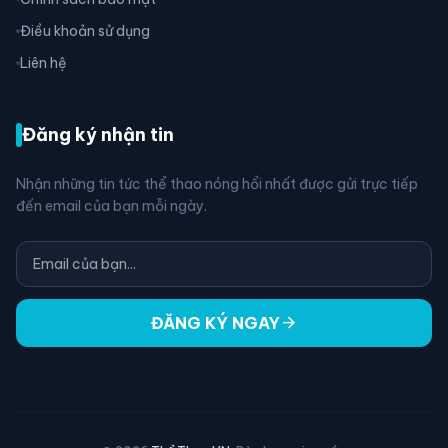
Điều khoản sử dụng
Liên hệ
Đăng ký nhận tin
Nhận những tin tức thể thao nóng hổi nhất được gửi trực tiếp
đến email của bạn mỗi ngày.
arrow_forward
ĐĂNG KÝ NGAY