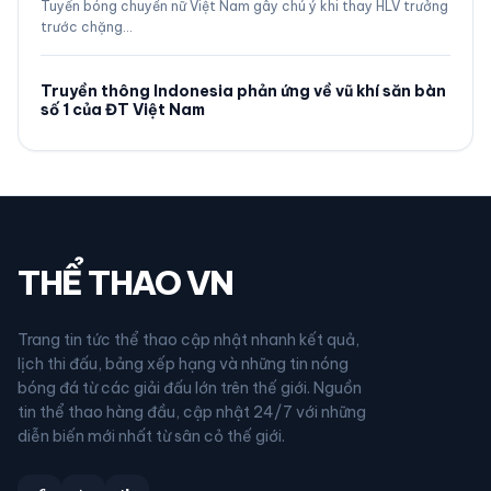
Tuyển bóng chuyền nữ Việt Nam gây chú ý khi thay HLV trưởng
trước chặng…
Truyền thông Indonesia phản ứng về vũ khí săn bàn
số 1 của ĐT Việt Nam
THỂ THAO VN
Trang tin tức thể thao cập nhật nhanh kết quả,
lịch thi đấu, bảng xếp hạng và những tin nóng
bóng đá từ các giải đấu lớn trên thế giới. Nguồn
tin thể thao hàng đầu, cập nhật 24/7 với những
diễn biến mới nhất từ sân cỏ thế giới.