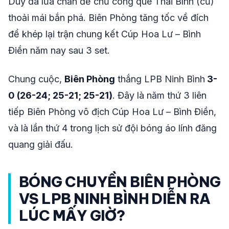
Duy đã lừa chắn để chủ công quê Thái Bình (cũ)
thoải mái bắn phá. Biên Phòng tăng tốc về đích
để khép lại trận chung kết Cúp Hoa Lư – Bình
Điền năm nay sau 3 set.
Chung cuộc,
Biên Phòng
thắng LPB Ninh Bình
3-
0 (26-24; 25-21; 25-21)
. Đây là năm thứ 3 liên
tiếp Biên Phòng vô địch Cúp Hoa Lư – Bình Điền,
và là lần thứ 4 trong lịch sử đội bóng áo lính đăng
quang giải đấu.
BÓNG CHUYỀN BIÊN PHÒNG
VS LPB NINH BÌNH DIỄN RA
LÚC MẤY GIỜ?