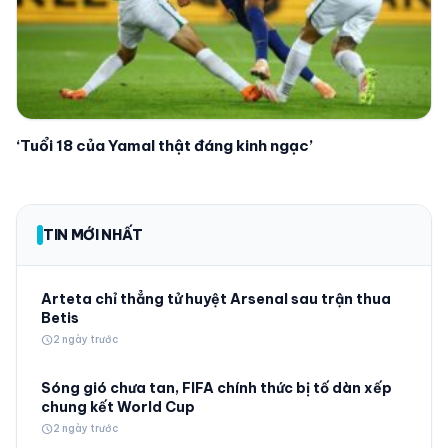
‘Tuổi 18 của Yamal thật đáng kinh ngạc’
TIN MỚI NHẤT
Arteta chỉ thẳng tử huyệt Arsenal sau trận thua
Betis
schedule
2 ngày trước
Sóng gió chưa tan, FIFA chính thức bị tố dàn xếp
chung kết World Cup
schedule
2 ngày trước