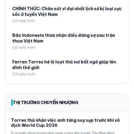
CHÍNH THỨC: Chân sút vĩ đại nhất lịch sử bị loại cực
sốc ở tuyển Việt Nam
schedule
2 ngày trước
Báo Indonesia thừa nhận điều đáng sợ sau trận
thua Việt Nam
schedule
2 ngày trước
Ferran Torres hé lộ loạt thú vui bất ngờ giúp lên
đỉnh thế giới
schedule
2 ngày trước
THỊ TRƯỜNG CHUYỂN NHƯỢNG
Torres thú nhận việc anh từng suy sụp trước khi vô
địch World Cup 2026
Ít ai biết rằng trong thời gian cùng đội tuyển Tây Ban Nha