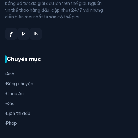
bóng đá từ các giải đấu lớn trên thế giới. Nguồn
tin thể thao hàng đầu, cập nhật 24/7 với những
diễn biến mới nhất từ sân cỏ thế giới.
play_arrow
f
tk
Chuyên mục
Anh
Bóng chuyền
Châu Âu
Đức
Lịch thi đấu
Pháp