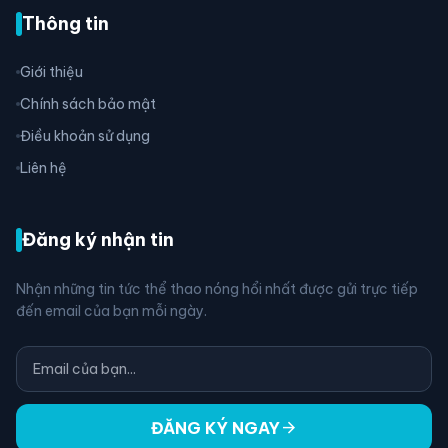
Thông tin
Giới thiệu
Chính sách bảo mật
Điều khoản sử dụng
Liên hệ
Đăng ký nhận tin
Nhận những tin tức thể thao nóng hổi nhất được gửi trực tiếp
đến email của bạn mỗi ngày.
arrow_forward
ĐĂNG KÝ NGAY