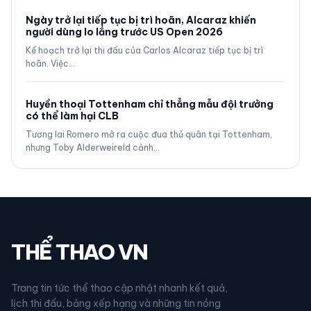
Ngày trở lại tiếp tục bị trì hoãn, Alcaraz khiến
người dùng lo lắng trước US Open 2026
Kế hoạch trở lại thi đấu của Carlos Alcaraz tiếp tục bị trì
hoãn. Việc…
Huyền thoại Tottenham chỉ thẳng mẫu đội trưởng
có thể làm hại CLB
Tương lai Romero mở ra cuộc đua thủ quân tại Tottenham,
nhưng Toby Alderweireld cảnh…
THỂ THAO VN
Trang tin tức thể thao cập nhật nhanh kết quả,
lịch thi đấu, bảng xếp hạng và những tin nóng