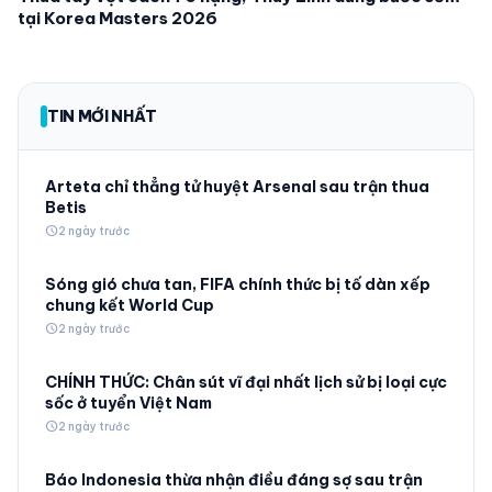
tại Korea Masters 2026
TIN MỚI NHẤT
Arteta chỉ thẳng tử huyệt Arsenal sau trận thua
Betis
schedule
2 ngày trước
Sóng gió chưa tan, FIFA chính thức bị tố dàn xếp
chung kết World Cup
schedule
2 ngày trước
CHÍNH THỨC: Chân sút vĩ đại nhất lịch sử bị loại cực
sốc ở tuyển Việt Nam
schedule
2 ngày trước
Báo Indonesia thừa nhận điều đáng sợ sau trận