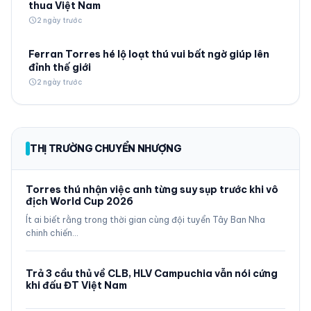
thua Việt Nam
schedule
2 ngày trước
Ferran Torres hé lộ loạt thú vui bất ngờ giúp lên
đỉnh thế giới
schedule
2 ngày trước
THỊ TRƯỜNG CHUYỂN NHƯỢNG
Torres thú nhận việc anh từng suy sụp trước khi vô
địch World Cup 2026
Ít ai biết rằng trong thời gian cùng đội tuyển Tây Ban Nha
chinh chiến…
Trả 3 cầu thủ về CLB, HLV Campuchia vẫn nói cứng
khi đấu ĐT Việt Nam